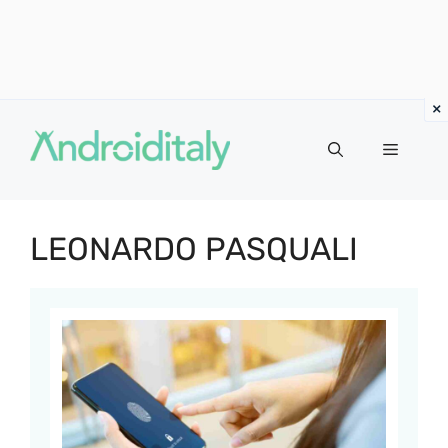
Vai
al
MENU
contenuto
LEONARDO PASQUALI