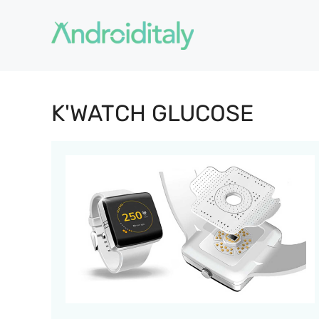
Vai
al
contenuto
K'WATCH GLUCOSE