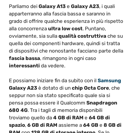
Parliamo dei
Galaxy A13
e
Galaxy A23
, i quali
apparterranno alla fascia bassa e saranno in
grado di offrire qualche esperienza in più rispetto
alla concorrenza
ultra low cost
. Puntano,
ovviamente, sia sulla
qualità costruttiva
che su
quella dei componenti hardware, quindi si tratta
di dispositivi che nonostante facciano parte della
fascia bassa
, rimangono in ogni caso
interessanti
da vedere.
E possiamo iniziare fin da subito con il
Samsung
Galaxy A23
è dotato di un
chip Octa Core
, che
seppur non sia stato specificato quale sia si
pensa possa essere il Qualcomm
Snapdragon
680 4G
. Tra i tagli di memoria disponibili
troviamo quello da
4 GB di RAM
e
64 GB di
spazio
,
6 GB di RAM
assieme a
64 GB
e
8 GB di
RAM
con
128 GB di storage interno.
Se lo