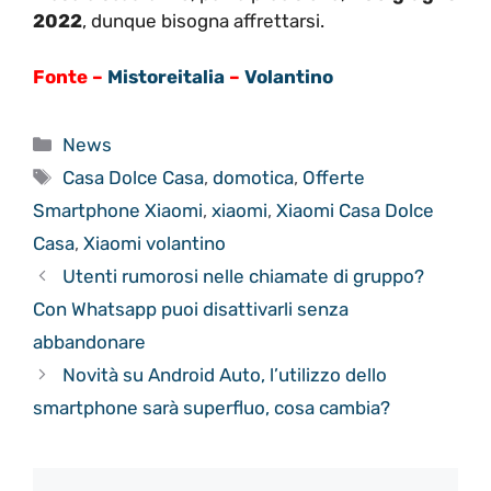
2022
, dunque bisogna affrettarsi.
Fonte –
Mistoreitalia
–
Volantino
Categorie
News
Tag
Casa Dolce Casa
,
domotica
,
Offerte
Smartphone Xiaomi
,
xiaomi
,
Xiaomi Casa Dolce
Casa
,
Xiaomi volantino
Utenti rumorosi nelle chiamate di gruppo?
Con Whatsapp puoi disattivarli senza
abbandonare
Novità su Android Auto, l’utilizzo dello
smartphone sarà superfluo, cosa cambia?