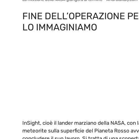
FINE DELL’OPERAZIONE PE
LO IMMAGINIAMO
InSight, cioè il lander marziano della NASA, con 
meteorite sulla superficie del Pianeta Rosso av
concludere il suo lavoro. Si tratta di una scope