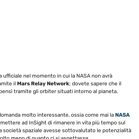
a ufficiale nel momento in cui la NASA non avrà
amite il
Mars Relay Networ
k
; dovete sapere che il
nsì tramite gli orbiter situati intorno al pianeta.
.
a domanda molto interessante, ossia come mai la
NASA
mettere ad InSight di rimanere in vita più tempo sul
la società spaziale avesse sottovalutato le potenzialità
molto meno di quanto ci si aspettasse.