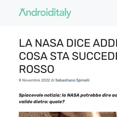
Vai
al
contenuto
LA NASA DICE ADD
COSA STA SUCCED
ROSSO
8 Novembre 2022
di
Sebastiano Spinelli
Spiacevole notizia: la NASA
potrebbe dire ad
valido dietro: quale?