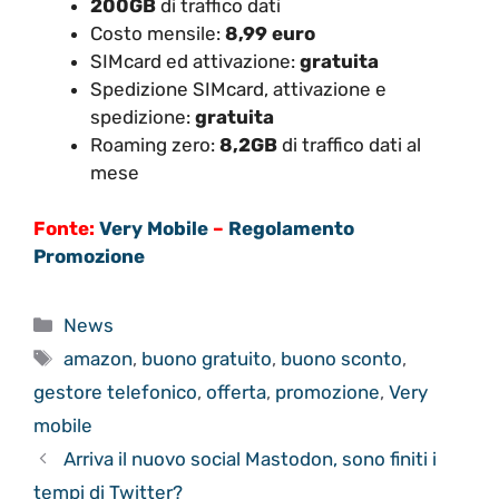
200GB
di traffico dati
Costo mensile:
8,99 euro
SIMcard ed attivazione:
gratuita
Spedizione SIMcard, attivazione e
spedizione:
gratuita
Roaming zero:
8,2GB
di traffico dati al
mese
Fonte:
Very Mobile
–
Regolamento
Promozione
Categorie
News
Tag
amazon
,
buono gratuito
,
buono sconto
,
gestore telefonico
,
offerta
,
promozione
,
Very
mobile
Arriva il nuovo social Mastodon, sono finiti i
tempi di Twitter?