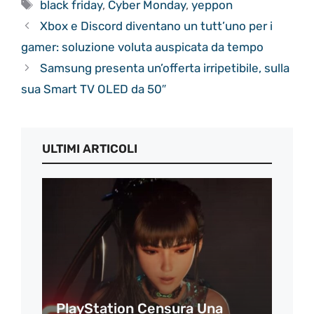
Tag
black friday
,
Cyber Monday
,
yeppon
Xbox e Discord diventano un tutt’uno per i
gamer: soluzione voluta auspicata da tempo
Samsung presenta un’offerta irripetibile, sulla
sua Smart TV OLED da 50″
ULTIMI ARTICOLI
PlayStation Censura Una