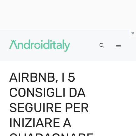
Vai
al
MENU
contenuto
AIRBNB, I 5
CONSIGLI DA
SEGUIRE PER
INIZIARE A