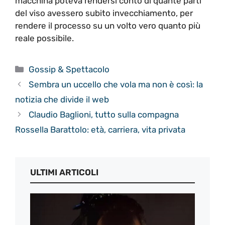
macchina poteva rendersi conto di quante parti
del viso avessero subito invecchiamento, per
rendere il processo su un volto vero quanto più
reale possibile.
Categorie
Gossip & Spettacolo
Sembra un uccello che vola ma non è così: la
notizia che divide il web
Claudio Baglioni, tutto sulla compagna
Rossella Barattolo: età, carriera, vita privata
ULTIMI ARTICOLI