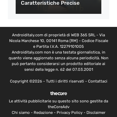
Caratteristiche Precise
Androiditaly.com di proprietà di WEB 365 SRL - Via
Nicola Marchese 10, 00141 Roma (RM) - Codice Fiscale
e Partita I.V.A. 12279101005
Androiditaly.com non è una testata giornalistica, in
quanto viene aggiornato senza alcuna periodicità. Non
può pertanto considerarsi un prodotto editoriale ai
sensi della legge n. 62 del 07.03.2001
Copyright ©2026 - Tutti i diritti riservati -
Contattaci
Le attività pubblicitarie su questo sito sono gestite da
theCoreAdv
Chi siamo
-
Redazione
-
Privacy Policy
-
Disclaimer