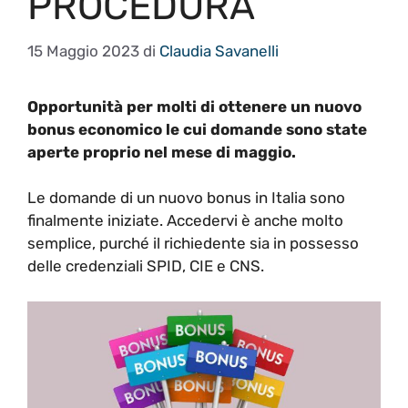
PROCEDURA
15 Maggio 2023
di
Claudia Savanelli
Opportunità per molti di ottenere un nuovo
bonus economico le cui domande sono state
aperte proprio nel mese di maggio.
Le domande di un nuovo bonus in Italia sono
finalmente iniziate. Accedervi è anche molto
semplice, purché il richiedente sia in possesso
delle credenziali SPID, CIE e CNS.