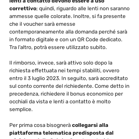
lenti a contatto devono essere a uso
correttivo
; quindi, riguardo alle lenti non saranno
ammesse quelle colorate. Inoltre, si fa presente
che il voucher sarà emesse
contemporaneamente alla domanda perché sarà
in formato digitale e con un QR Code dedicato.
Tra l’altro, potrà essere utilizzato subito.
Il rimborso, invece, sarà attivo solo dopo la
richiesta effettuata nei tempi stabiliti, ovvero
entro il 3 luglio 2023. In seguito, sarà accreditato
sul conto corrente del richiedente. Come detto in
precedenza, richiedere il bonus economico per
occhiali da vista e lenti a contatto è molto
semplice.
Per prima cosa bisognerà
collegarsi alla
piattaforma telematica predisposta dal