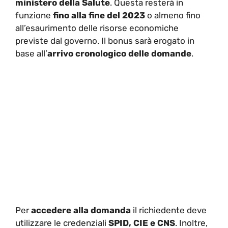
ministero della Salute
. Questa resterà in
funzione
fino alla fine del 2023
o almeno fino
all’esaurimento delle risorse economiche
previste dal governo. Il bonus sarà erogato in
base all’
arrivo cronologico delle domande
.
Per
accedere alla domanda
il richiedente deve
utilizzare le credenziali
SPID, CIE e CNS
. Inoltre,