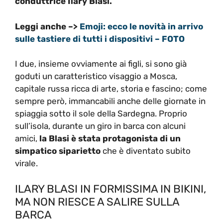
conduttrice Ilary Blasi.
Leggi anche –>
Emoji: ecco le novità in arrivo
sulle tastiere di tutti i dispositivi – FOTO
I due, insieme ovviamente ai figli, si sono già
goduti un caratteristico visaggio a Mosca,
capitale russa ricca di arte, storia e fascino; come
sempre però, immancabili anche delle giornate in
spiaggia sotto il sole della Sardegna. Proprio
sull’isola, durante un giro in barca con alcuni
amici,
la Blasi è stata protagonista di un
simpatico siparietto
che è diventato subito
virale.
ILARY BLASI IN FORMISSIMA IN BIKINI,
MA NON RIESCE A SALIRE SULLA
BARCA