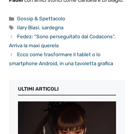
Padel
con amici storici come Candela e Di Biagio.
Categorie
Gossip & Spettacolo
Tag
Ilary Blasi
,
sardegna
Fedez: “Sono perseguitato dal Codacons”.
Arriva la maxi querela
Ecco come trasformare il tablet o lo
smartphone Android, in una tavoletta grafica
ULTIMI ARTICOLI