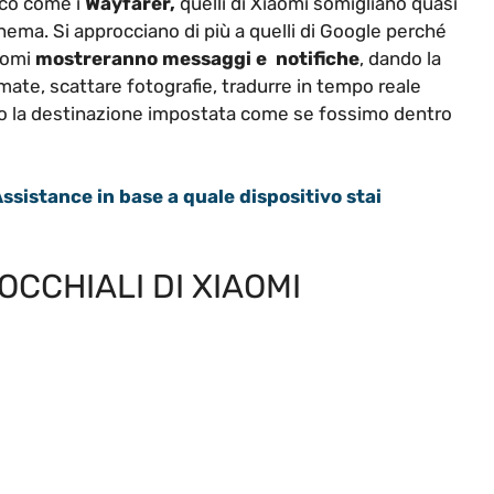
ico come i
Wayfarer,
quelli di Xiaomi somigliano quasi
cinema. Si approcciano di più a quelli di Google perché
iaomi
mostreranno
messaggi
e
notifiche
, dando la
mate, scattare fotografie, tradurre in tempo reale
so la destinazione impostata come se fossimo dentro
ssistance in base a quale dispositivo stai
OCCHIALI DI XIAOMI