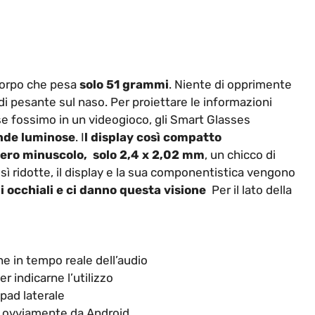
 corpo che pesa
solo 51 grammi
. Niente di opprimente
di pesante sul naso. Per proiettare le informazioni
se fossimo in un videogioco, gli Smart Glasses
onde luminose
. I
l display così compatto
vero minuscolo, solo 2,4 x 2,02 mm
, un chicco di
osì ridotte, il display e la sua componentistica vengono
i occhiali e ci danno questa visione
Per il lato della
ne in tempo reale dell’audio
r indicarne l’utilizzo
pad laterale
to ovviamente da Android.