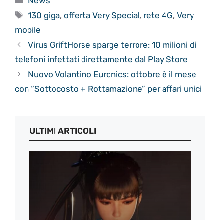
News
Tag
130 giga
,
offerta Very Special
,
rete 4G
,
Very
mobile
Virus GriftHorse sparge terrore: 10 milioni di
telefoni infettati direttamente dal Play Store
Nuovo Volantino Euronics: ottobre è il mese
con “Sottocosto + Rottamazione” per affari unici
ULTIMI ARTICOLI