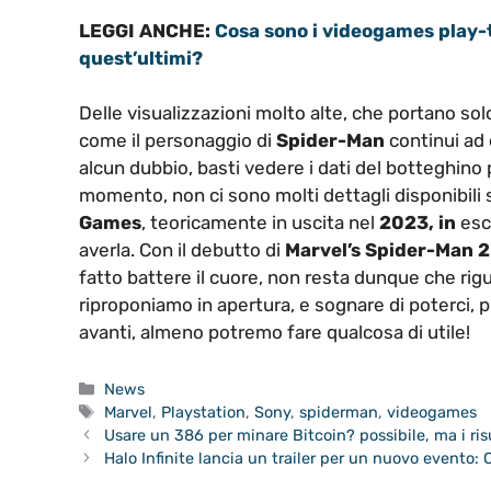
LEGGI ANCHE:
Cosa sono i videogames play-
quest’ultimi?
Delle visualizzazioni molto alte, che portano so
come il personaggio di
Spider-Man
continui ad
alcun dubbio, basti vedere i dati del botteghino
momento, non ci sono molti dettagli disponibili 
Games
, teoricamente in uscita nel
2023, in
esc
averla. Con il debutto di
Marvel’s Spider-Man 2
fatto battere il cuore, non resta dunque che riguar
riproponiamo in apertura, e sognare di poterci, 
avanti, almeno potremo fare qualcosa di utile!
Categorie
News
Tag
Marvel
,
Playstation
,
Sony
,
spiderman
,
videogames
Usare un 386 per minare Bitcoin? possibile, ma i ris
Halo Infinite lancia un trailer per un nuovo evento