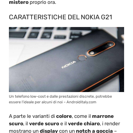
mistero
proprio ora.
CARATTERISTICHE DEL NOKIA G21
Un telefono low-cost e dalle prestazioni discrete, potrebbe
essere l’ideale per alcuni di noi – Androiditaly.com
A parte le varianti di
colore
, come il
marrone
scuro
, il
verde scuro
e il
verde chiaro
, i render
mostrano un
display
con un
notch a goccia
–