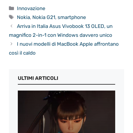
Categorie
Innovazione
Tag
Nokia
,
Nokia G21
,
smartphone
Arriva in Italia Asus Vivobook 13 OLED, un
magnifico 2-in-1 con Windows davvero unico
I nuovi modelli di MacBook Apple affrontano
così il caldo
ULTIMI ARTICOLI