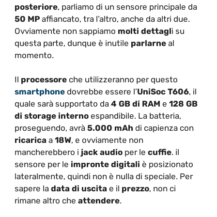
posteriore
, parliamo di un sensore principale da
50 MP
affiancato, tra l’altro, anche da altri due.
Ovviamente non sappiamo
molti dettagl
i su
questa parte, dunque è inutile
parlarne
al
momento.
Il
processore
che utilizzeranno per questo
smartphone
dovrebbe essere l’
UniSoc T606
, il
quale sarà supportato da
4 GB di RAM
e
128 GB
di storage interno
espandibile. La batteria,
proseguendo, avrà
5.000 mAh
di capienza con
ricarica
a
18W
, e ovviamente non
mancherebbero i
jack audio
per le
cuffie
. il
sensore per le
impronte digitali
è posizionato
lateralmente, quindi non è nulla di speciale. Per
sapere la
data di uscita
e il
prezzo
, non ci
rimane altro che
attendere
.