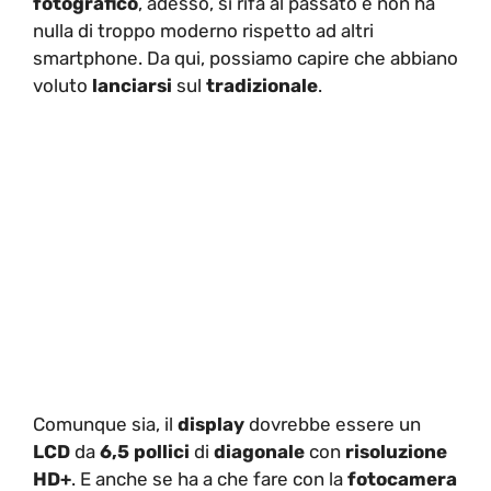
fotografico
, adesso, si rifà al passato e non ha
nulla di troppo moderno rispetto ad altri
smartphone. Da qui, possiamo capire che abbiano
voluto
lanciarsi
sul
tradizionale
.
Comunque sia, il
display
dovrebbe essere un
LCD
da
6,5 pollici
di
diagonale
con
risoluzione
HD+
. E anche se ha a che fare con la
fotocamera