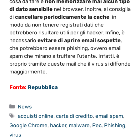
cosa da fare è
non memorizzare mai alcun tipo
di dato sensibile
nel browser. Inoltre, si consiglia
di
cancellare periodicamente la cache
, in
modo da non tenere registrati dati che
potrebbero risultare utili per gli hacker. Infine, è
necessario
evitare di aprire email sospette
,
che potrebbero essere phishing, ovvero email
spam che mirano a truffare l’utente. Infatti, è
proprio tramite queste mail che il virus si diffonde
maggiormente.
Fonte:
Repubblica
Categorie
News
Tag
acquisti online
,
carta di credito
,
email spam
,
Google Chrome
,
hacker
,
malware
,
Pec
,
Phishing
,
virus