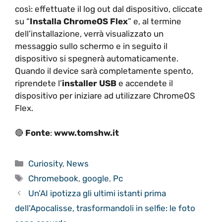
così: effettuate il log out dal dispositivo, cliccate
su “
Installa ChromeOS Flex
” e, al termine
dell’installazione, verrà visualizzato un
messaggio sullo schermo e in seguito il
dispositivo si spegnerà automaticamente.
Quando il device sarà completamente spento,
riprendete l’
installer USB
e accendete il
dispositivo per iniziare ad utilizzare ChromeOS
Flex.
🔴
Fonte
:
www.tomshw.it
Categorie
Curiosity
,
News
Tag
Chromebook
,
google
,
Pc
Un’AI ipotizza gli ultimi istanti prima
dell’Apocalisse, trasformandoli in selfie: le foto