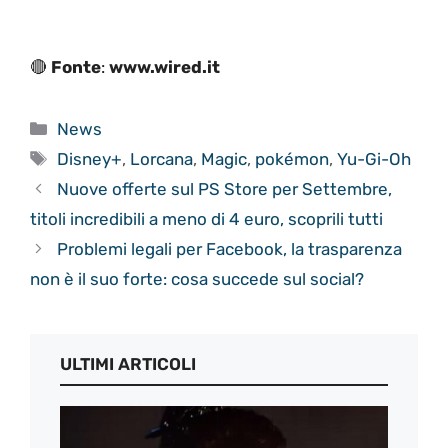
🔴
Fonte
:
www.wired.it
Categorie
News
Tag
Disney+
,
Lorcana
,
Magic
,
pokémon
,
Yu-Gi-Oh
Nuove offerte sul PS Store per Settembre,
titoli incredibili a meno di 4 euro, scoprili tutti
Problemi legali per Facebook, la trasparenza
non è il suo forte: cosa succede sul social?
ULTIMI ARTICOLI