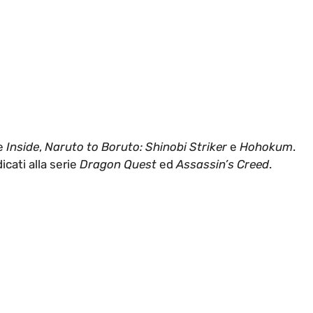
he
Inside
,
Naruto to Boruto: Shinobi Striker
e
Hohokum
.
icati alla serie
Dragon Quest
ed
Assassin’s Creed
.