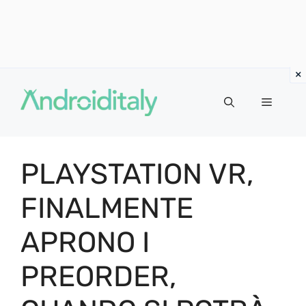
Vai
al
MENU
contenuto
PLAYSTATION VR,
FINALMENTE
APRONO I
PREORDER,