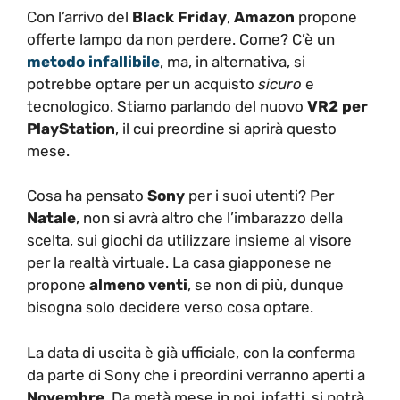
Con l’arrivo del
Black Friday
,
Amazon
propone
offerte lampo da non perdere. Come? C’è un
metodo infallibile
, ma, in alternativa, si
potrebbe optare per un acquisto
sicuro
e
tecnologico. Stiamo parlando del nuovo
VR2 per
PlayStation
, il cui preordine si aprirà questo
mese.
Cosa ha pensato
Sony
per i suoi utenti? Per
Natale
, non si avrà altro che l’imbarazzo della
scelta, sui giochi da utilizzare insieme al visore
per la realtà virtuale. La casa giapponese ne
propone
almeno venti
, se non di più, dunque
bisogna solo decidere verso cosa optare.
La data di uscita è già ufficiale, con la conferma
da parte di Sony che i preordini verranno aperti a
Novembre
. Da metà mese in poi, infatti, si potrà