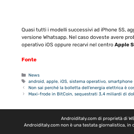
Quasi tutti i modelli successivi ad iPhone 5S, a
versione Whatsapp. Nel caso doveste avere prob
operativo iOS oppure recarvi nel centro
Apple S
Fonte
Categorie
News
Tag
android
,
apple
,
iOS
,
sistema operativo
,
smartphone 
Non sai perché la bolletta dell’energia elettrica è c
Maxi-frode in BitCoin, sequestrati 3,4 miliardi di dol
Androiditaly.com di proprietà di W
Androiditaly.com non è una testata giornalistica, in