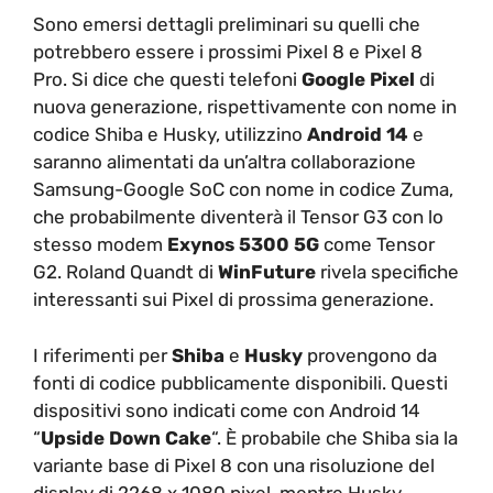
Sono emersi dettagli preliminari su quelli che
potrebbero essere i prossimi Pixel 8 e Pixel 8
Pro. Si dice che questi telefoni
Google Pixel
di
nuova generazione, rispettivamente con nome in
codice Shiba e Husky, utilizzino
Android 14
e
saranno alimentati da un’altra collaborazione
Samsung-Google SoC con nome in codice Zuma,
che probabilmente diventerà il Tensor G3 con lo
stesso modem
Exynos 5300 5G
come Tensor
G2. Roland Quandt di
WinFuture
rivela specifiche
interessanti sui Pixel di prossima generazione.
I riferimenti per
Shiba
e
Husky
provengono da
fonti di codice pubblicamente disponibili. Questi
dispositivi sono indicati come con Android 14
“
Upside Down Cake
“. È probabile che Shiba sia la
variante base di Pixel 8 con una risoluzione del
display di 2268 x 1080 pixel, mentre Husky