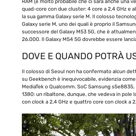
RAM (è molto probabile che ci sarà anche una ve
quad-core con due cluster: 4 core a 2,4 GHz e a
la sua gamma Galaxy serie M. Il colosso tecnolog
Galaxy serie M, uno dei quali è proprio il Samsu
successore del Galaxy M53 5G, che è attualmente 
26.000. Il Galaxy M54 5G dovrebbe essere lanciato
DOVE E QUANDO POTRÀ U
Il colosso di Seoul non ha confermato alcun dett
su Geekbench è inequivocabile, evidenzia come
MediaTek o Qualcomm. SoC Samsung s5e8835, ora
1380: un ribaltone, dunque, che vedeva in pole
con clock a 2,4 GHz e quattro core con clock a 