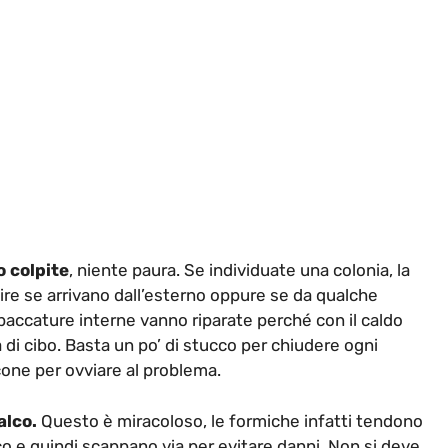
 colpite
, niente paura. Se individuate una colonia, la
ire se arrivano dall’esterno oppure se da qualche
paccature interne vanno riparate perché con il caldo
a di cibo. Basta un po’ di stucco per chiudere ogni
cone per ovviare al problema.
alco.
Questo è miracoloso, le formiche infatti tendono
co e quindi scappano via per evitare danni. Non si deve