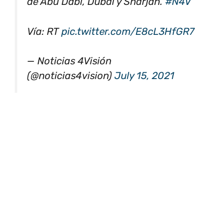
de Abu Dabi, Dubái y Sharjah.
#N4V
Vía: RT
pic.twitter.com/E8cL3HfGR7
— Noticias 4Visión
(@noticias4vision)
July 15, 2021