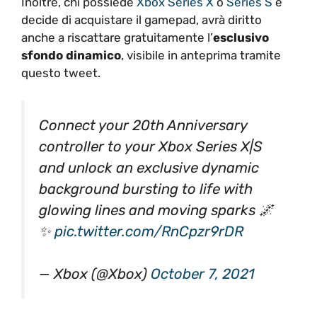
Inoltre, chi possiede
Xbox Series X
o
Series S
e
decide di acquistare il gamepad, avrà diritto
anche a riscattare gratuitamente l’
esclusivo
sfondo dinamico
, visibile in anteprima tramite
questo tweet.
Connect your 20th Anniversary
controller to your Xbox Series X|S
and unlock an exclusive dynamic
background bursting to life with
glowing lines and moving sparks 🌌
✨
pic.twitter.com/RnCpzr9rDR
— Xbox (@Xbox)
October 7, 2021