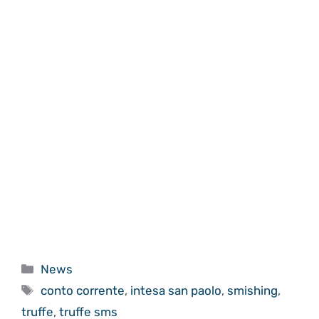
Categorie
News
Tag
conto corrente
,
intesa san paolo
,
smishing
,
truffe
,
truffe sms