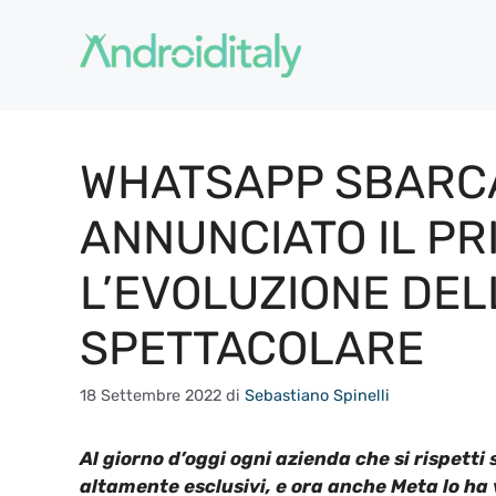
Vai
al
contenuto
WHATSAPP SBARCA
ANNUNCIATO IL PR
L’EVOLUZIONE DEL
SPETTACOLARE
18 Settembre 2022
di
Sebastiano Spinelli
A
l giorno d’oggi
ogni
azienda
che si rispetti
s
altamente esclusivi, e ora anche Meta lo h