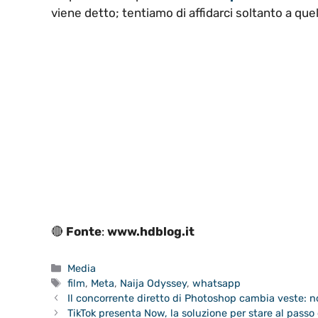
viene detto; tentiamo di affidarci soltanto a que
🔴
Fonte
:
www.hdblog.it
Categorie
Media
Tag
film
,
Meta
,
Naija Odyssey
,
whatsapp
Il concorrente diretto di Photoshop cambia veste: n
TikTok presenta Now, la soluzione per stare al pass