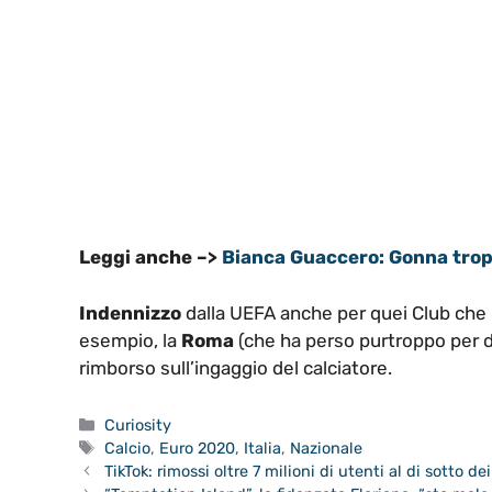
Leggi anche –>
Bianca Guaccero: Gonna tropp
Indennizzo
dalla UEFA anche per quei Club che
esempio, la
Roma
(che ha perso purtroppo per
rimborso sull’ingaggio del calciatore.
Categorie
Curiosity
Tag
Calcio
,
Euro 2020
,
Italia
,
Nazionale
TikTok: rimossi oltre 7 milioni di utenti al di sotto de