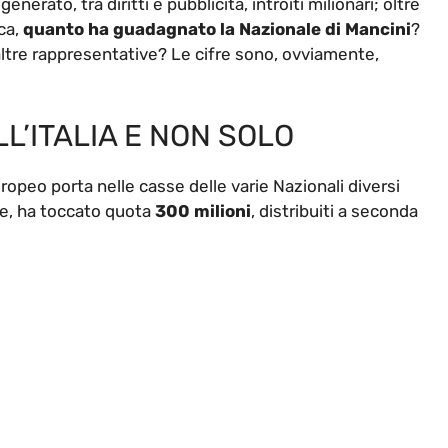
erato, tra diritti e pubblicità, introiti milionari; oltre
eca,
quanto ha guadagnato la Nazionale di Mancini
?
 altre rappresentative? Le cifre sono, ovviamente,
L’ITALIA E NON SOLO
uropeo porta nelle casse delle varie Nazionali diversi
one, ha toccato quota
300 milioni
, distribuiti a seconda