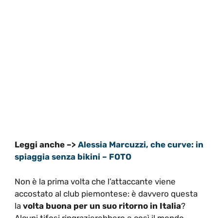
Leggi anche –>
Alessia Marcuzzi, che curve: in
spiaggia senza bikini – FOTO
Non è la prima volta che l’attaccante viene
accostato al club piemontese: è davvero questa
la
volta buona per un suo ritorno in Italia
?
Alcuni tifosi ringrazierebbero e così il mondo