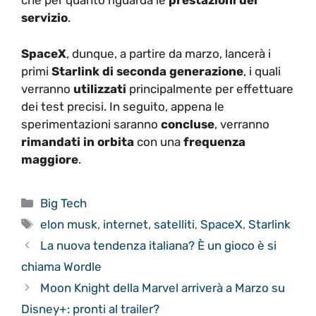
che per quanto riguarda le
prestazioni del
servizio
.
SpaceX
, dunque, a partire da marzo, lancerà i
primi
Starlink di seconda generazione
, i quali
verranno
utilizzati
principalmente per effettuare
dei test precisi. In seguito, appena le
sperimentazioni saranno
concluse
, verranno
rimandati in orbita
con una
frequenza
maggiore
.
Categorie
Big Tech
Tag
elon musk
,
internet
,
satelliti
,
SpaceX
,
Starlink
La nuova tendenza italiana? È un gioco è si
chiama Wordle
Moon Knight della Marvel arriverà a Marzo su
Disney+: pronti al trailer?