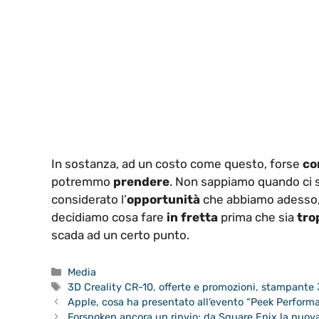
In sostanza, ad un costo come questo, forse
co
potremmo
prendere
. Non sappiamo quando ci s
considerato l’
opportunità
che abbiamo adesso
decidiamo cosa fare
in fretta
prima che sia
tro
scada ad un certo punto.
Categorie
Media
Tag
3D Creality CR-10
,
offerte e promozioni
,
stampante 
Apple, cosa ha presentato all’evento “Peek Perform
Forspoken ancora un rinvio: da Square Enix la nuova