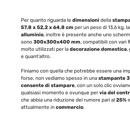
Per quanto riguarda le
dimensioni
della
stamp
57,8 x 52,2 x 64,8 cm
per un peso di 13,6 kg, la
alluminio
, inoltre è presente anche uno sche
sono
300x300x400 mm
, compatibili con vari 
molto utilizzati per la
decorazione domestica
,
e quant’altro.
Finiamo con quella che potrebbe essere una i
forse, non vediamo spesso in una
stampante 
consente di stampare
, con un solo clic ovviame
qualsiasi momento e ovunque per
via del cont
che abbia una riduzione del rumore pari al
25%
i
attualmente in
commercio
.