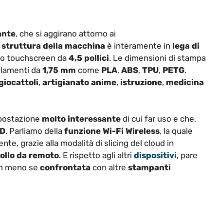
ante
, che si aggirano attorno ai
struttura della macchina
è interamente in
lega di
rmo touchscreen da
4,5 pollici
. Le dimensioni di stampa
filamenti da
1,75 mm
come
PLA
,
ABS
,
TPU
,
PETG
,
giocattoli
,
artigianato
anime
,
istruzione
,
medicina
mpostazione
molto interessante
di cui far uso e che,
3D
. Parliamo della
funzione Wi-Fi
Wireless
, la quale
nte, grazie alla modalità di slicing del cloud in
rollo da remoto
. E rispetto agli altri
dispositivi
, pare
n meno se
confrontata
con altre
stampanti