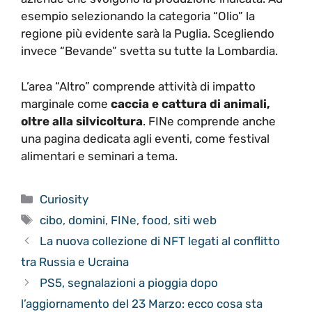
esempio selezionando la categoria “Olio” la
regione più evidente sarà la Puglia. Scegliendo
invece “Bevande” svetta su tutte la Lombardia.
L’area “Altro” comprende attività di impatto
marginale come
caccia e cattura di animali,
oltre alla silvicoltura
. FINe comprende anche
una pagina dedicata agli eventi, come festival
alimentari e seminari a tema.
Categorie
Curiosity
Tag
cibo
,
domini
,
FINe
,
food
,
siti web
La nuova collezione di NFT legati al conflitto
tra Russia e Ucraina
PS5, segnalazioni a pioggia dopo
l’aggiornamento del 23 Marzo: ecco cosa sta