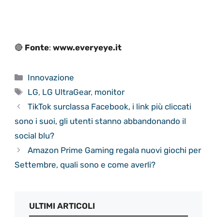
🔴
Fonte
:
www.everyeye.it
Categorie
Innovazione
Tag
LG
,
LG UltraGear
,
monitor
TikTok surclassa Facebook, i link più cliccati
sono i suoi, gli utenti stanno abbandonando il
social blu?
Amazon Prime Gaming regala nuovi giochi per
Settembre, quali sono e come averli?
ULTIMI ARTICOLI