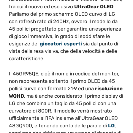
tra cui il nuovo ed esclusivo
UltraGear OLED
.
Parliamo del primo schermo OLED curvo di LG
con refresh rate di 240Hz, ovvero il modello da
45 pollici progettato per garantire un’esperienza
di gioco immersiva, in grado di soddisfare le
esigenze dei
giocatori
esperti
sia dal punto di
vista della resa visiva, che della velocità e delle
caratteristiche.
Il 45GR95QE, cioè il nome in codice del monitor,
non rappresenta soltanto il primo OLED da 45
pollici curvo con formato 21:9 ed una
risoluzione
WQHD
, ma è anche considerato il primo display di
LG che combina un taglio da 45 pollici con una
curvatore di 800R. Il modello verrà mostrato
ufficialmente all’IFA insieme all’UltraGear OLED
48GQ900, e tenendo conto delle parole di
LG
,
sappiamo che abbia pure un tempo di risposta di