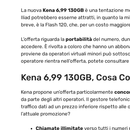
La nuova
Kena 6,99 130GB
è una tentazione mol
Iliad potrebbero esserne attratti, in quanto la mig
breve, è la Flash 120, che, per un costo maggior
L’offerta riguarda la
portabilità
del numero, dun
accedere. È rivolta a coloro che hanno un abbona
proviene da operatori virtuali minori può sotto
operatore rientra nell’offerta, potete consultare 
Kena 6,99 130GB, Cosa Co
Kena propone un’offerta particolarmente
conco
da parte degli altri operatori. Il gestore telefonic
traffico dati ad un prezzo inferiore rispetto all
l’attuale promozione?
Chiamate illimitate
verso tutti i numeri 