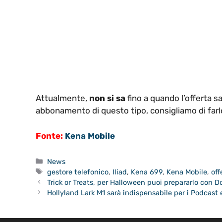
Attualmente,
non si sa
fino a quando l’offerta s
abbonamento di questo tipo, consigliamo di farlo 
Fonte:
Kena Mobile
Categorie
News
Tag
gestore telefonico
,
Iliad
,
Kena 699
,
Kena Mobile
,
off
Trick or Treats, per Halloween puoi prepararlo con 
Hollyland Lark M1 sarà indispensabile per i Podcast 